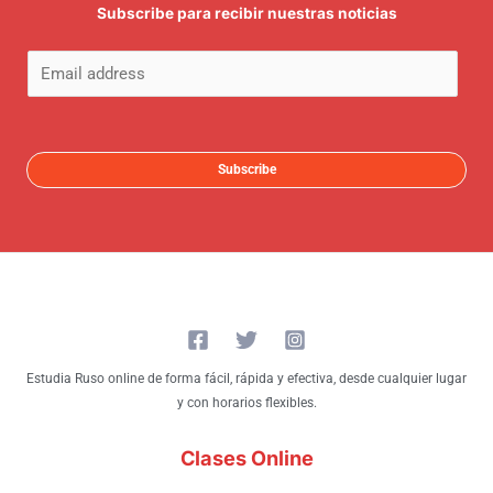
Subscribe para recibir nuestras noticias
E
m
a
i
Subscribe
l
*
Estudia Ruso online de forma fácil, rápida y efectiva, desde cualquier lugar
y con horarios flexibles.
Clases Online