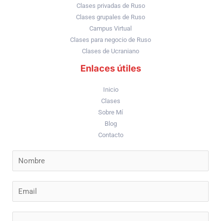
Clases privadas de Ruso
Clases grupales de Ruso
Campus Virtual
Clases para negocio de Ruso
Clases de Ucraniano
Enlaces útiles
Inicio
Clases
Sobre Mí
Blog
Contacto
N
a
m
E
e
m
*
a
C
i