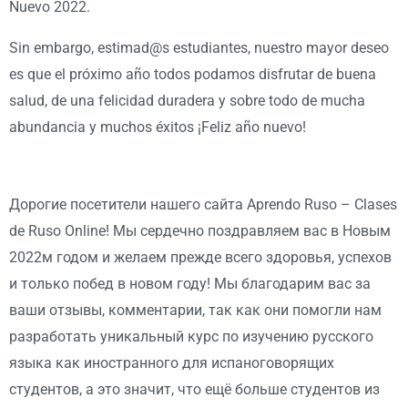
Nuevo 2022.
Sin embargo, estimad@s estudiantes, nuestro mayor deseo
es que el próximo año todos podamos disfrutar de buena
salud, de una felicidad duradera y sobre todo de mucha
abundancia y muchos éxitos ¡Feliz año nuevo!
Дорогие посетители нашего сайта Aprendo Ruso – Clases
de Ruso Online! Мы сердечно поздравляем вас в Новым
2022м годом и желаем прежде всего здоровья, успехов
и только побед в новом году! Мы благодарим вас за
ваши отзывы, комментарии, так как они помогли нам
разработать уникальный курс по изучению русского
языка как иностранного для испаноговорящих
студентов, а это значит, что ещё больше студентов из