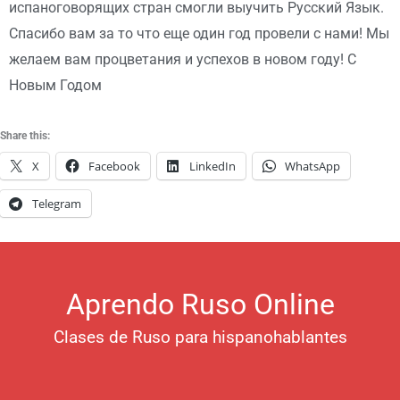
испаноговорящих стран смогли выучить Русский Язык.
Спасибо вам за то что еще один год провели с нами! Мы
желаем вам процветания и успехов в новом году! С
Новым Годом
Share this:
X
Facebook
LinkedIn
WhatsApp
Telegram
Aprendo Ruso Online
Clases de Ruso para hispanohablantes