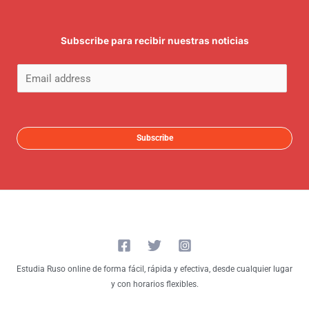
Subscribe para recibir nuestras noticias
E
m
a
i
Subscribe
l
*
Estudia Ruso online de forma fácil, rápida y efectiva, desde cualquier lugar
y con horarios flexibles.