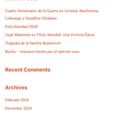
r
c
Cuarto Aniversario de la Guerra en Ucrania: Resiliencia,
h
Liderazgo y Desafíos Globales
f
Feliz Navidad 2024!
o
Usyk Mantiene su Título Mundial: Una Victoria Épica
r
Tragedia de la familia Bezelevich
:
Bucha – masacre hecho por el ejército ruso
Recent Comments
Archives
February 2026
December 2024