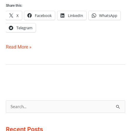
Share this:
X
Facebook
LinkedIn
WhatsApp
Telegram
Read More »
S
e
a
Recent Posts