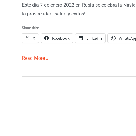
Este día 7 de enero 2022 en Rusia se celebra la Navi
la prosperidad, salud y éxitos!
Share this:
X
Facebook
LinkedIn
WhatsAp
Read More »
30
años
desde
la
disolución