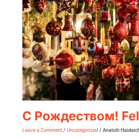
С Рождеством! Fel
Leave a Comment
/
Uncategorized
/
Anatolii Haidaic