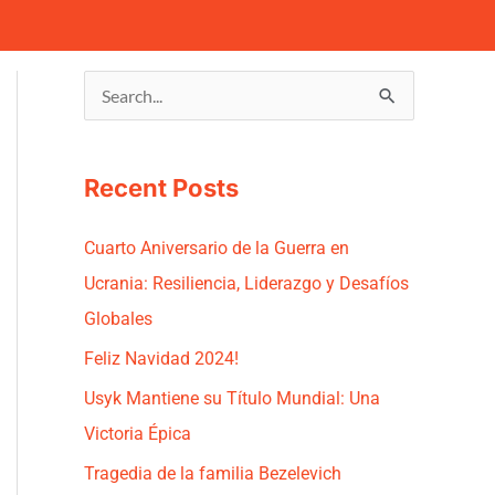
S
e
a
Recent Posts
r
c
Cuarto Aniversario de la Guerra en
h
Ucrania: Resiliencia, Liderazgo y Desafíos
f
Globales
o
Feliz Navidad 2024!
r
Usyk Mantiene su Título Mundial: Una
:
Victoria Épica
Tragedia de la familia Bezelevich