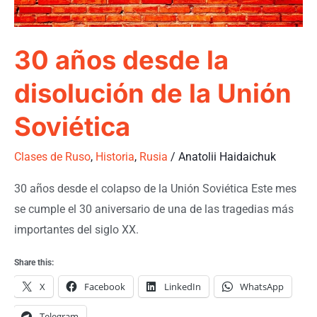
Unión
Soviética
30 años desde la
disolución de la Unión
Soviética
Clases de Ruso
,
Historia
,
Rusia
/
Anatolii Haidaichuk
30 años desde el colapso de la Unión Soviética Este mes
se cumple el 30 aniversario de una de las tragedias más
importantes del siglo XX.​
Share this:
X
Facebook
LinkedIn
WhatsApp
Telegram