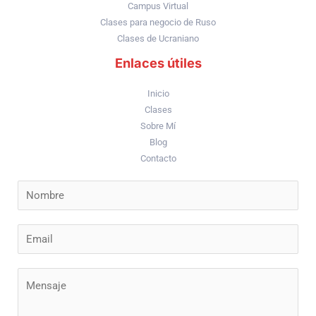
Campus Virtual
Clases para negocio de Ruso
Clases de Ucraniano
Enlaces útiles
Inicio
Clases
Sobre Mí
Blog
Contacto
N
a
m
E
e
m
*
a
C
i
o
l
m
*