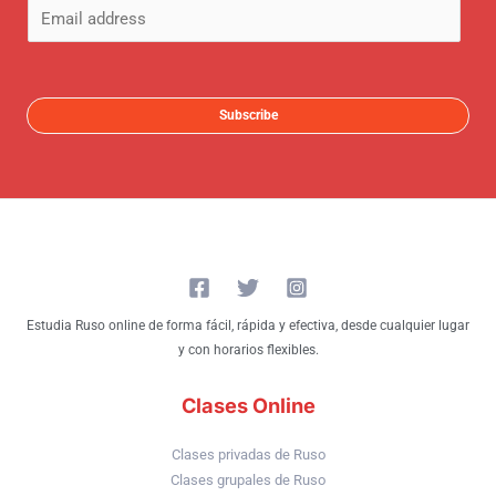
E
m
a
i
Subscribe
l
*
Estudia Ruso online de forma fácil, rápida y efectiva, desde cualquier lugar
y con horarios flexibles.
Clases Online
Clases privadas de Ruso
Clases grupales de Ruso