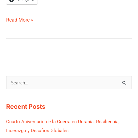
Read More »
S
e
a
Recent Posts
r
c
Cuarto Aniversario de la Guerra en Ucrania: Resiliencia,
h
Liderazgo y Desafíos Globales
f